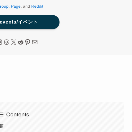
roup
,
Page
, and
Reddit
 events/イベント
ebook
nstagram
Threads
X
Reddit
Pinterest
Mail
Contents
館