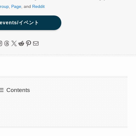
roup
,
Page
, and
Reddit
 events/イベント
ebook
nstagram
Threads
X
Reddit
Pinterest
Mail
Contents