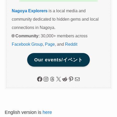
Nagoya Explorers
is a local media and
community dedicated to hidden gems and local
connections in Nagoya.
🌐
Community:
30,000+ members across
Facebook Group
,
Page
, and
Reddit
Our events/イベント
Facebook
Instagram
Threads
X
Reddit
Pinterest
Mail
English version is
here