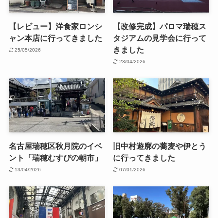
【レビュー】洋食家ロンシ
【改修完成】パロマ瑞穂ス
ャン本店に行ってきました
タジアムの見学会に行って
きました
25/05/2026
23/04/2026
名古屋瑞穂区秋月院のイベ
旧中村遊廓の蕎麦や伊とう
ント「瑞穂むすびの朝市」
に行ってきました
13/04/2026
07/01/2026